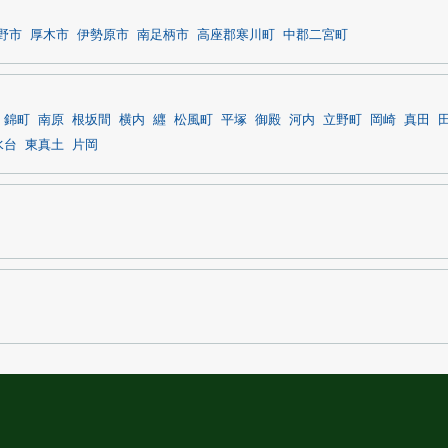
野市
厚木市
伊勢原市
南足柄市
高座郡寒川町
中郡二宮町
錦町
南原
根坂間
横内
纒
松風町
平塚
御殿
河内
立野町
岡崎
真田
水台
東真土
片岡