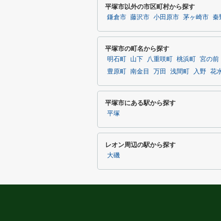
平塚市以外の市区町村から探す
鎌倉市
藤沢市
小田原市
茅ヶ崎市
秦
平塚市の町名から探す
明石町
山下
八重咲町
桃浜町
宮の前
豊原町
南金目
万田
浅間町
入野
花
平塚市にある駅から探す
平塚
レオン周辺の駅から探す
大磯