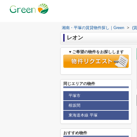
湘南・平塚の賃貸物件探し｜Green
>
(
レオン
▼ご希望の物件をお探しします
同じエリアの物件
平塚市
根坂間
東海道本線 平塚
おすすめ物件