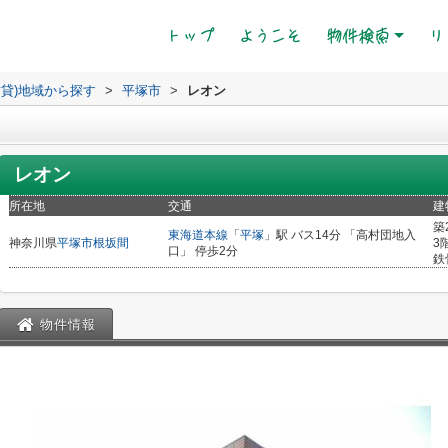
(current)
トップ
ようこそ
物件検索
リ
賃貸)地域から探す
>
平塚市
>
レオン
レオン
所在地
交通
建
築
東海道本線
「
平塚
」駅 バス14分 「高村団地入
神奈川県
平塚市
根坂間
3
口」 停歩2分
鉄
物件情報