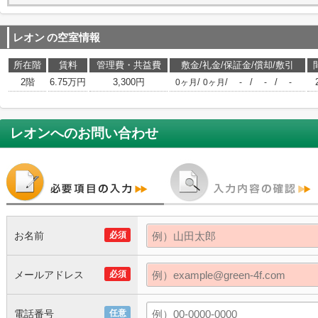
レオン
の空室情報
所在階
賃料
管理費・共益費
敷金/礼金/保証金/償却/敷引
2階
6.75万円
3,300円
/
/
/
/
0ヶ月
0ヶ月
-
-
-
レオン
へのお問い合わせ
お名前
必須
メールアドレス
必須
電話番号
任意