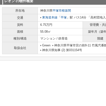
レオン
の物件概要
所在地
神奈川県
平塚市
根坂間
東海道本線
「
平塚
」駅 バス14分 「高村団地入
交通
賃料
6.75万円
管理費・共
面積
55.08㎡
築年月（築
種別/構造
マンション / 鉄骨造
階建
Green
神奈川県平塚市宮の前8-11 竹風弐番館
取扱会社
神奈川県知事 (2) 第031154号