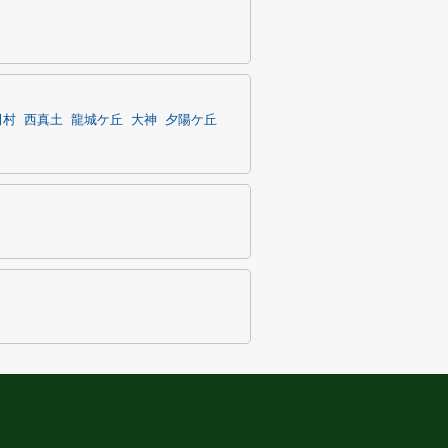
田村
西真土
龍城ケ丘
大神
夕陽ケ丘