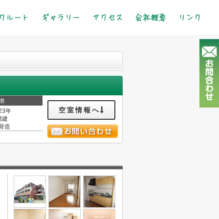
クルート
ギャラリー
アクセス
会社概要
リンク
物
空室情報へ
23年
階建
骨造