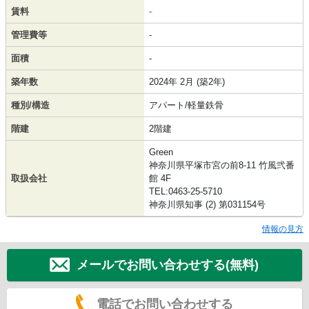
賃料
-
管理費等
-
面積
-
築年数
2024年 2月 (築2年)
種別/構造
アパート/軽量鉄骨
階建
2階建
Green
神奈川県平塚市宮の前8-11 竹風弐番
取扱会社
館 4F
TEL:0463-25-5710
神奈川県知事 (2) 第031154号
情報の見方
メールでお問い合わせする(無料)
電話でお問い合わせする