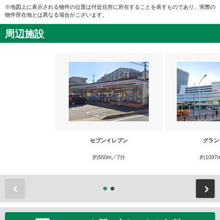
※地図上に表示される物件の位置は付近住所に所在することを表すものであり、実際の
物件所在地とは異なる場合がございます。
周辺施設
セブンイレブン
グラン
約550m／7分
約1097
前