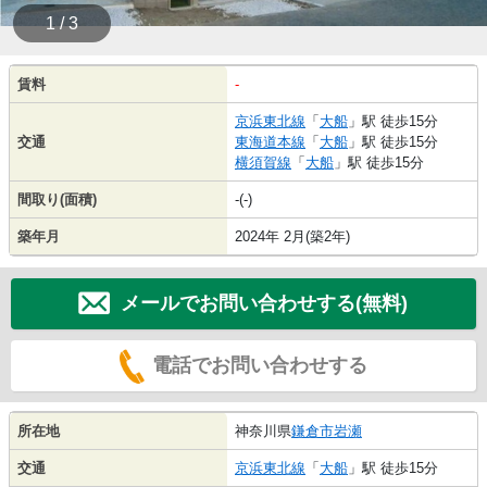
1 / 3
賃料
-
京浜東北線
「
大船
」駅 徒歩15分
交通
東海道本線
「
大船
」駅 徒歩15分
横須賀線
「
大船
」駅 徒歩15分
間取り(面積)
-(-)
築年月
2024年 2月(築2年)
メールでお問い合わせする(無料)
電話でお問い合わせする
所在地
神奈川県
鎌倉市
岩瀬
交通
京浜東北線
「
大船
」駅 徒歩15分