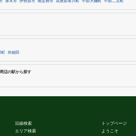
市
厚木市
伊勢原市
南足柄市
高座郡寒川町
中郡大磯町
中郡二宮町
緑町
井細田
周辺の駅から探す
沿線検索
トップページ
エリア検索
ようこそ