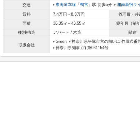
東海道本線
「
鴨宮
」駅 徒歩5分
湘南新宿ラ
交通
賃料
7.4万円～8.3万円
管理費・共
面積
36.35㎡～43.55㎡
築年月（築
種別/構造
アパート / 木造
階建
Green
神奈川県平塚市宮の前8-11 竹風弐番館
取扱会社
神奈川県知事 (2) 第031154号