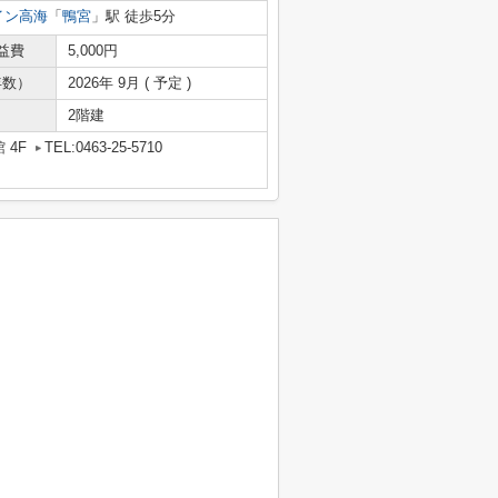
イン高海
「
鴨宮
」駅 徒歩5分
益費
5,000円
年数）
2026年 9月 ( 予定 )
2階建
 4F
TEL:0463-25-5710