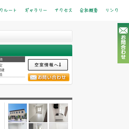
クルート
ギャラリー
アクセス
会社概要
リンク
物
空室情報へ
定
階建
造