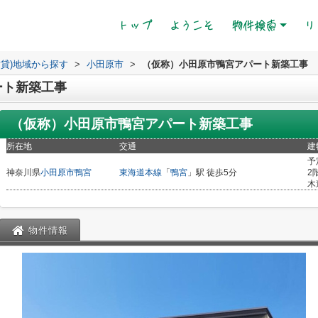
(current)
トップ
ようこそ
物件検索
リ
賃貸)地域から探す
>
小田原市
>
（仮称）小田原市鴨宮アパート新築工事
ート新築工事
（仮称）小田原市鴨宮アパート新築工事
所在地
交通
建
予
神奈川県
小田原市
鴨宮
東海道本線
「
鴨宮
」駅 徒歩5分
2
木
物件情報