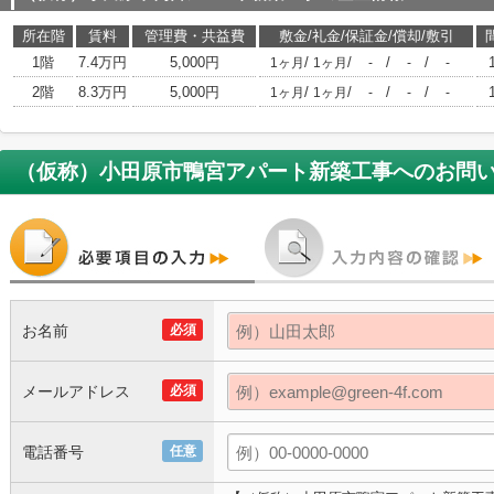
所在階
賃料
管理費・共益費
敷金/礼金/保証金/償却/敷引
1階
7.4万円
5,000円
/
/
/
/
1ヶ月
1ヶ月
-
-
-
2階
8.3万円
5,000円
/
/
/
/
1ヶ月
1ヶ月
-
-
-
（仮称）小田原市鴨宮アパート新築工事
へのお問
お名前
必須
メールアドレス
必須
電話番号
任意