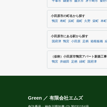
平塚市
鎌倉市
藤沢市
茅ヶ崎市
秦野
小田原市の町名から探す
鴨宮
寿町
浜町
扇町
久野
栄町
本町
小田原市にある駅から探す
国府津
鴨宮
小田原
足柄
箱根板橋
（仮称）小田原市鴨宮アパート新築工事
鴨宮
井細田
足柄
緑町
国府津
Green ／ 有限会社エムズ
免許番号：神奈川県知事 (2) 第031154号