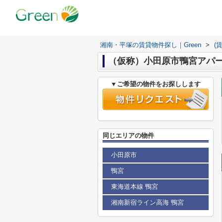
湘南・平塚の賃貸物件探し｜Green
>
(
（仮称）小田原市鴨宮アパ
▼ご希望の物件をお探しします
同じエリアの物件
小田原市
鴨宮
東海道本線 鴨宮
湘南新宿ライン高海 鴨宮