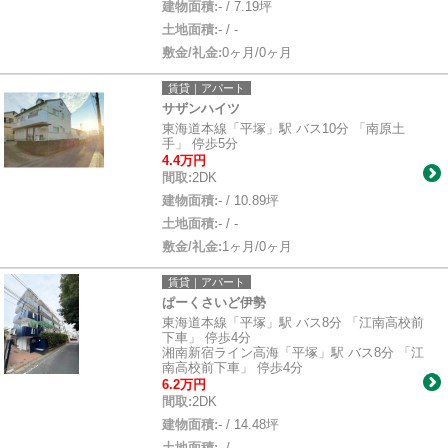
建物面積:
- / 7.19坪
土地面積:
- / -
敷金/礼金:
0ヶ月/0ヶ月
賃貸｜アパート
サザンハイツ
東海道本線「平塚」駅 バス10分 「南原土
手」 停歩5分
4.4万円
間取:
2DK
建物面積:
- / 10.89坪
土地面積:
- / -
敷金/礼金:
1ヶ月/0ヶ月
賃貸｜アパート
ぱーくさいど伊勢
東海道本線「平塚」駅 バス8分 「江南高校前
下車」 停歩4分
湘南新宿ライン高海「平塚」駅 バス8分 「江
南高校前下車」 停歩4分
6.2万円
間取:
2DK
建物面積:
- / 14.48坪
土地面積:
- / -