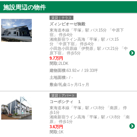
施設周辺の物件
賃貸｜テラス
ズィンビオーゼ御殿
東海道本線「平塚」駅 バス15分 「中原下
宿」 停歩4分
湘南新宿ライン高海「平塚」駅 バス15
分 「中原下宿」 停歩4分
小田急小田原線「伊勢原」駅 バス21分 「中
原下宿」 停歩5分
9.7万円
間取:
2LDK
建物面積:
63.92㎡ / 19.33坪
土地面積:
- / -
敷金/礼金:
1ヶ月/1ヶ月
賃貸｜アパート
コーポシティ １
東海道本線「平塚」駅 バス8分 「南原」 停
歩1分
湘南新宿ライン高海「平塚」駅 バス8分 「南
原」 停歩1分
3.6万円
間取:
1K