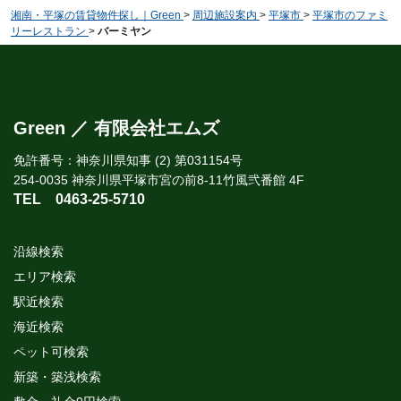
湘南・平塚の賃貸物件探し｜Green
>
周辺施設案内
>
平塚市
>
平塚市のファミ
リーレストラン
>
バーミヤン
Green ／ 有限会社エムズ
免許番号：神奈川県知事 (2) 第031154号
254-0035 神奈川県平塚市宮の前8-11竹風弐番館 4F
TEL
0463-25-5710
沿線検索
エリア検索
駅近検索
海近検索
ペット可検索
新築・築浅検索