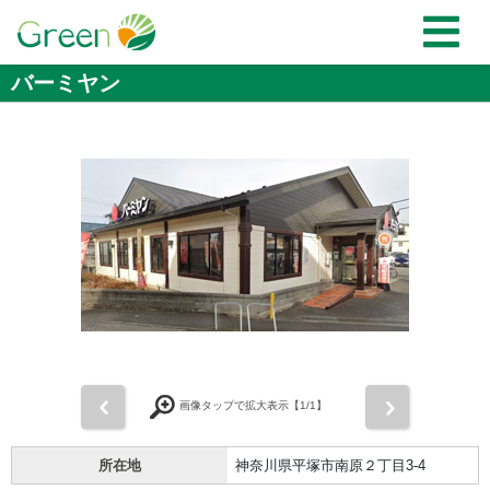
バーミヤン
前
次
画像タップで拡大表示【
1
/1】
所在地
神奈川県平塚市南原２丁目3-4