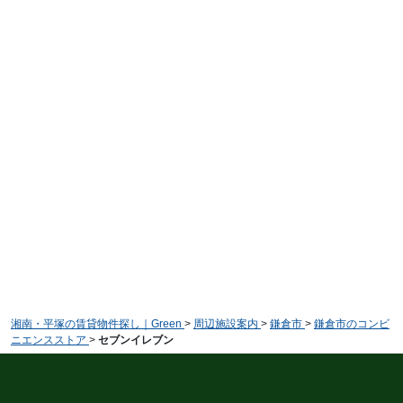
湘南・平塚の賃貸物件探し｜Green
>
周辺施設案内
>
鎌倉市
>
鎌倉市のコンビ
ニエンスストア
>
セブンイレブン