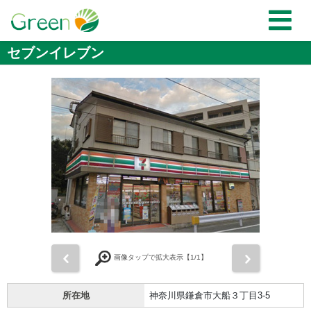
セブンイレブン
前
次
画像タップで拡大表示【
1
/1】
所在地
神奈川県鎌倉市大船３丁目3-5