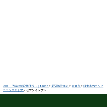
湘南・平塚の賃貸物件探し｜Green
>
周辺施設案内
>
鎌倉市
>
鎌倉市のコンビ
ニエンスストア
>
セブンイレブン