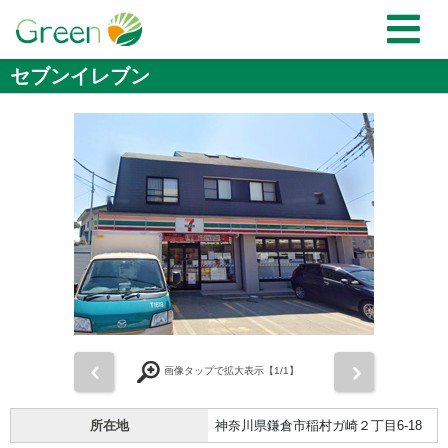
セブンイレブン
前
次
画像タップで拡大表示【
1
/1】
所在地
神奈川県鎌倉市稲村ガ崎２丁目6-18