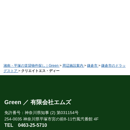
湘南・平塚の賃貸物件探し｜Green
>
周辺施設案内
>
鎌倉市
>
鎌倉市のドラッ
グストア
>
クリエイトエス・ディー
Green ／ 有限会社エムズ
免許番号：神奈川県知事 (2) 第031154号
254-0035 神奈川県平塚市宮の前8-11竹風弐番館 4F
TEL
0463-25-5710