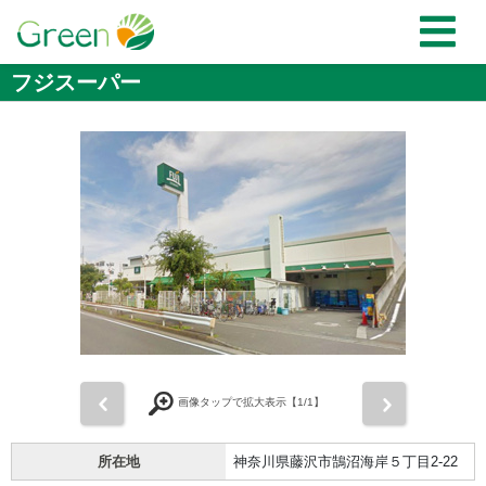
フジスーパー
前
次
画像タップで拡大表示【
1
/1】
所在地
神奈川県藤沢市鵠沼海岸５丁目2-22