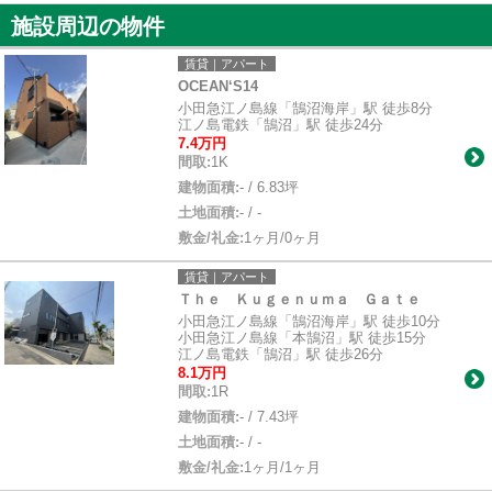
施設周辺の物件
賃貸｜アパート
OCEAN‘S14
小田急江ノ島線「鵠沼海岸」駅 徒歩8分
江ノ島電鉄「鵠沼」駅 徒歩24分
7.4万円
間取:
1K
建物面積:
- / 6.83坪
土地面積:
- / -
敷金/礼金:
1ヶ月/0ヶ月
賃貸｜アパート
Ｔｈｅ Ｋｕｇｅｎｕｍａ Ｇａｔｅ
小田急江ノ島線「鵠沼海岸」駅 徒歩10分
小田急江ノ島線「本鵠沼」駅 徒歩15分
江ノ島電鉄「鵠沼」駅 徒歩26分
8.1万円
間取:
1R
建物面積:
- / 7.43坪
土地面積:
- / -
敷金/礼金:
1ヶ月/1ヶ月