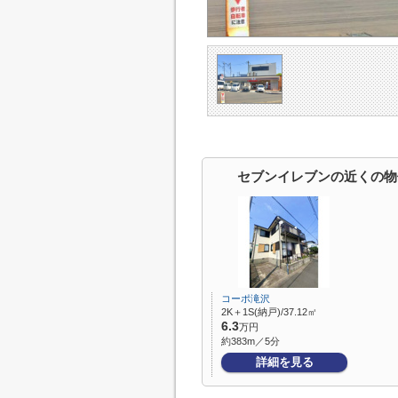
セブンイレブンの近くの物
コーポ滝沢
2K＋1S(納戸)/37.12㎡
6.3
万円
約383m／5分
詳細を見る