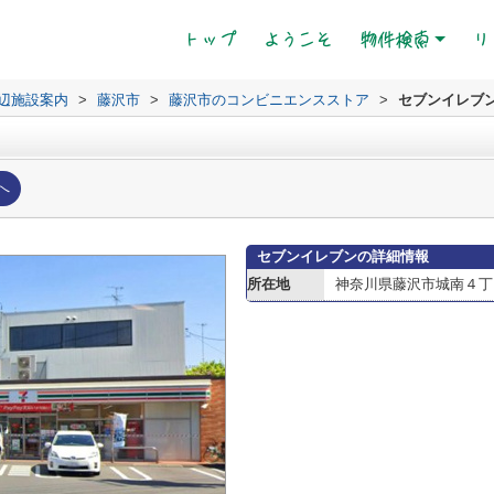
(current)
トップ
ようこそ
物件検索
リ
辺施設案内
>
藤沢市
>
藤沢市のコンビニエンスストア
>
セブンイレブ
へ
セブンイレブンの詳細情報
所在地
神奈川県藤沢市城南４丁目