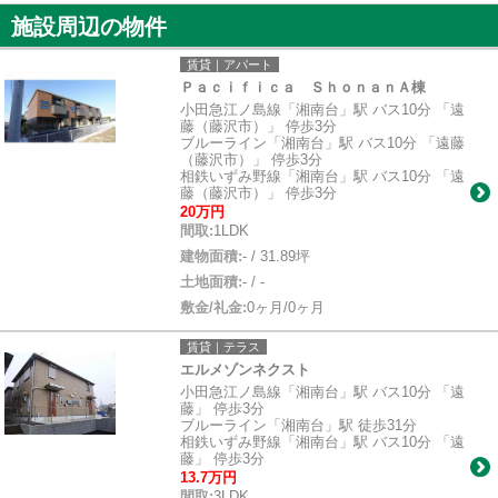
施設周辺の物件
賃貸｜アパート
Ｐａｃｉｆｉｃａ ＳｈｏｎａｎＡ棟
小田急江ノ島線「湘南台」駅 バス10分 「遠
藤（藤沢市）」 停歩3分
ブルーライン「湘南台」駅 バス10分 「遠藤
（藤沢市）」 停歩3分
相鉄いずみ野線「湘南台」駅 バス10分 「遠
藤（藤沢市）」 停歩3分
20万円
間取:
1LDK
建物面積:
- / 31.89坪
土地面積:
- / -
敷金/礼金:
0ヶ月/0ヶ月
賃貸｜テラス
エルメゾンネクスト
小田急江ノ島線「湘南台」駅 バス10分 「遠
藤」 停歩3分
ブルーライン「湘南台」駅 徒歩31分
相鉄いずみ野線「湘南台」駅 バス10分 「遠
藤」 停歩3分
13.7万円
間取:
3LDK