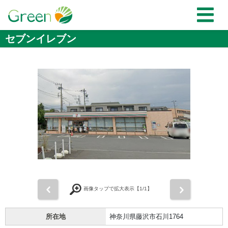
セブンイレブン
前
次
画像タップで拡大表示【
1
/1】
所在地
神奈川県藤沢市石川1764