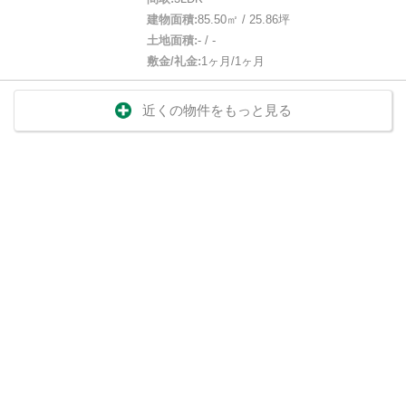
建物面積:
85.50㎡ / 25.86坪
土地面積:
- / -
敷金/礼金:
1ヶ月/1ヶ月
近くの物件をもっと見る