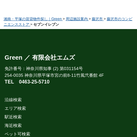
湘南・平塚の賃貸物件探し｜Green
>
周辺施設案内
>
藤沢市
>
藤沢市のコンビ
ニエンスストア
>
セブンイレブン
Green ／ 有限会社エムズ
免許番号：神奈川県知事 (2) 第031154号
254-0035 神奈川県平塚市宮の前8-11竹風弐番館 4F
TEL
0463-25-5710
沿線検索
エリア検索
駅近検索
海近検索
ペット可検索