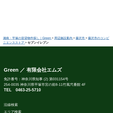
湘南・平塚の賃貸物件探し｜Green
>
周辺施設案内
>
藤沢市
>
藤沢市のコンビ
ニエンスストア
>
セブンイレブン
Green ／ 有限会社エムズ
免許番号：神奈川県知事 (2) 第031154号
254-0035 神奈川県平塚市宮の前8-11竹風弐番館 4F
TEL
0463-25-5710
沿線検索
エリア検索