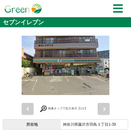
セブンイレブン
前
次
画像タップで拡大表示【
1
/1】
所在地
神奈川県藤沢市羽鳥３丁目1-39