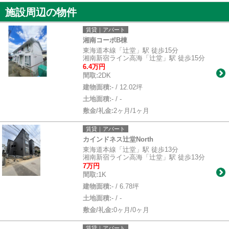
施設周辺の物件
賃貸｜アパート
湘南コーポB棟
東海道本線「辻堂」駅 徒歩15分
湘南新宿ライン高海「辻堂」駅 徒歩15分
6.4万円
間取:
2DK
建物面積:
- / 12.02坪
土地面積:
- / -
敷金/礼金:
2ヶ月/1ヶ月
賃貸｜アパート
カインドネス辻堂North
東海道本線「辻堂」駅 徒歩13分
湘南新宿ライン高海「辻堂」駅 徒歩13分
7万円
間取:
1K
建物面積:
- / 6.78坪
土地面積:
- / -
敷金/礼金:
0ヶ月/0ヶ月
賃貸｜アパート