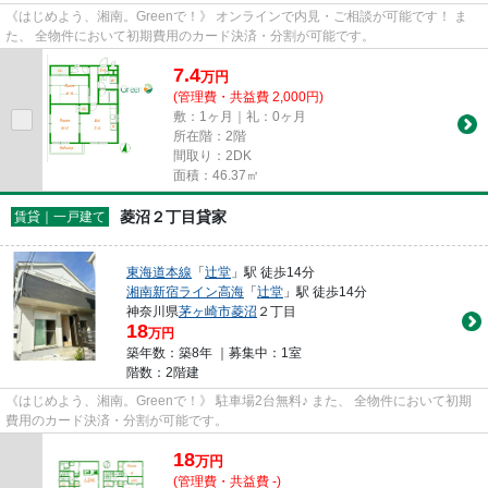
《はじめよう、湘南。Greenで！》 オンラインで内見・ご相談が可能です！ ま
た、 全物件において初期費用のカード決済・分割が可能です。
7.4
万
円
(管理費・共益費 2,000円)
敷：1ヶ月｜礼：0ヶ月
所在階：2階
間取り：2DK
面積：46.37㎡
菱沼２丁目貸家
賃貸｜一戸建て
東海道本線
「
辻堂
」駅 徒歩14分
湘南新宿ライン高海
「
辻堂
」駅 徒歩14分
神奈川県
茅ヶ崎市
菱沼
２丁目
18
万円
築年数：築8年 ｜募集中：
1室
階数：2階建
《はじめよう、湘南。Greenで！》 駐車場2台無料♪ また、 全物件において初期
費用のカード決済・分割が可能です。
18
万
円
(管理費・共益費 -)