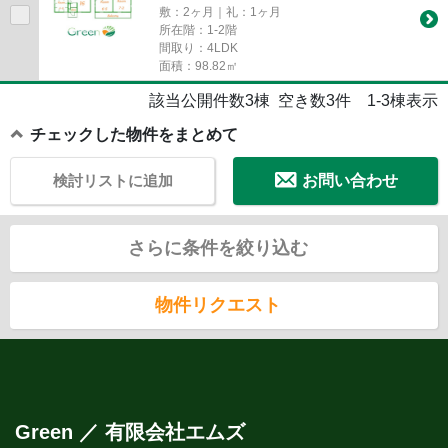
敷：2ヶ月｜礼：1ヶ月
所在階：1-2階
間取り：4LDK
面積：98.82㎡
該当公開件数
3
棟 空き数
3
件
1-3
棟表示
チェックした物件をまとめて
検討リストに追加
お問い合わせ
さらに条件を絞り込む
物件リクエスト
Green ／ 有限会社エムズ