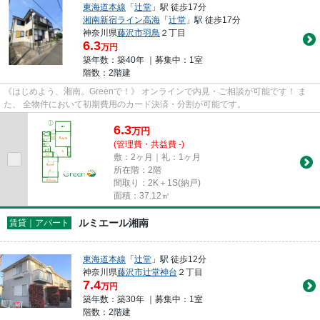
東海道本線
「
辻堂
」駅 徒歩17分
湘南新宿ライン高海
「
辻堂
」駅 徒歩17分
神奈川県
藤沢市
羽鳥
２丁目
6.3
万円
築年数：築40年 ｜募集中：
1室
階数：2階建
《はじめよう、湘南。Greenで！》 オンラインで内見・ご相談が可能です！ ま
た、 全物件において初期費用のカード決済・分割が可能です。
6.3
万
円
(管理費・共益費 -)
敷：2ヶ月｜礼：1ヶ月
所在階：2階
間取り：2K＋1S(納戸)
面積：37.12㎡
ルミエール湘南
賃貸｜アパート
東海道本線
「
辻堂
」駅 徒歩12分
神奈川県
藤沢市
辻堂神台
２丁目
7.4
万円
築年数：築30年 ｜募集中：
1室
階数：2階建