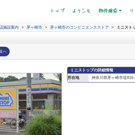
(current)
トップ
ようこそ
物件検索
リ
辺施設案内
>
茅ヶ崎市
>
茅ヶ崎市のコンビニエンスストア
>
ミニスト
覧へ
ミニストップの詳細情報
所在地
神奈川県茅ヶ崎市堤816-