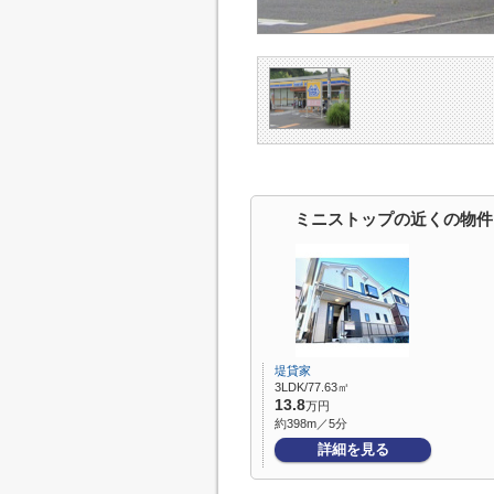
ミニストップの近くの物件
堤貸家
3LDK/77.63㎡
13.8
万円
約398m／5分
詳細を見る