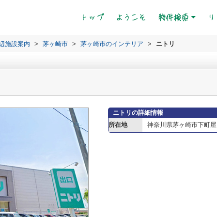
(current)
トップ
ようこそ
物件検索
リ
辺施設案内
>
茅ヶ崎市
>
茅ヶ崎市のインテリア
>
ニトリ
ニトリの詳細情報
所在地
神奈川県茅ヶ崎市下町屋１