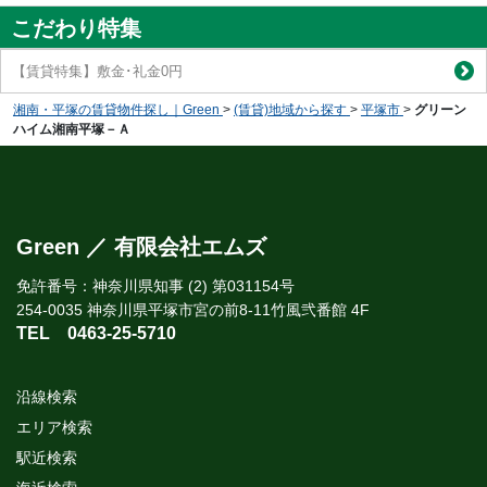
こだわり特集
【賃貸特集】敷金･礼金0円
湘南・平塚の賃貸物件探し｜Green
>
(賃貸)地域から探す
>
平塚市
>
グリーン
ハイム湘南平塚－Ａ
Green ／ 有限会社エムズ
免許番号：神奈川県知事 (2) 第031154号
254-0035 神奈川県平塚市宮の前8-11竹風弐番館 4F
TEL
0463-25-5710
沿線検索
エリア検索
駅近検索