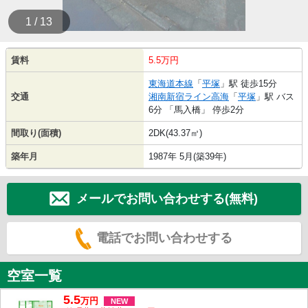
1 / 13
賃料
5.5万円
東海道本線
「
平塚
」駅 徒歩15分
交通
湘南新宿ライン高海
「
平塚
」駅 バス
6分 「馬入橋」 停歩2分
間取り(面積)
2DK(43.37㎡)
築年月
1987年 5月(築39年)
メールでお問い合わせする(無料)
電話でお問い合わせする
空室一覧
5.5
万
円
NEW