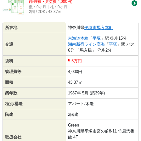
(管理費・共益費 4,000円)
敷：0ヶ月｜礼：0ヶ月
2階 / 2DK / 43.37㎡
所在地
神奈川県
平塚市
馬入本町
東海道本線
「
平塚
」駅 徒歩15分
交通
湘南新宿ライン高海
「
平塚
」駅 バス
6分 「馬入橋」 停歩2分
賃料
5.5万円
管理費等
4,000円
面積
43.37㎡
築年数
1987年 5月 (築39年)
種別/構造
アパート/木造
階建
2階建
Green
神奈川県平塚市宮の前8-11 竹風弐番
取扱会社
館 4F