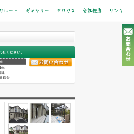
クルート
ギャラリー
アクセス
会社概要
リンク
わせください。
物
4年
階建
量鉄骨