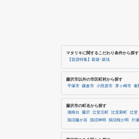
マタリキに関するこだわり条件から探す
【賃貸特集】新築･築浅
藤沢市以外の市区町村から探す
平塚市
鎌倉市
小田原市
茅ヶ崎市
秦
藤沢市の町名から探す
湘南台
藤沢
辻堂元町
辻堂新町
辻堂
鵠沼藤が谷
鵠沼神明
鵠沼桜が岡
片