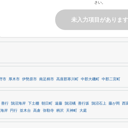
さい。
未入力項目がありま
野市
厚木市
伊勢原市
南足柄市
高座郡寒川町
中郡大磯町
中郡二宮町
善行
鵠沼海岸
下土棚
朝日町
遠藤
鵠沼橘
善行坂
鵠沼石上
藤が岡
西
瀬海岸
円行
並木台
高倉
弥勒寺
柄沢
天神町
大庭