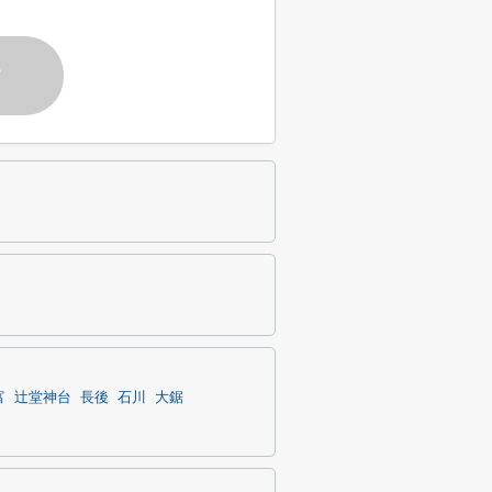
す
富
辻堂神台
長後
石川
大鋸