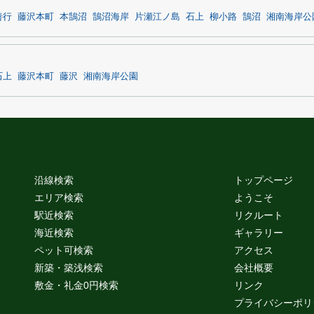
善行
藤沢本町
本鵠沼
鵠沼海岸
片瀬江ノ島
石上
柳小路
鵠沼
湘南海岸公
石上
藤沢本町
藤沢
湘南海岸公園
沿線検索
トップページ
エリア検索
ようこそ
駅近検索
リクルート
海近検索
ギャラリー
ペット可検索
アクセス
新築・築浅検索
会社概要
敷金・礼金0円検索
リンク
プライバシーポリ