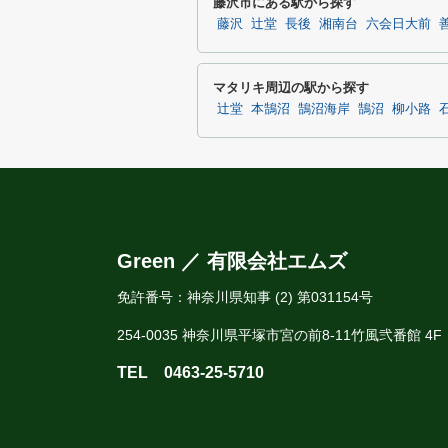
藤沢市にある駅から探す
藤沢
辻堂
長後
湘南台
六会日大前
マタリキ周辺の駅から探す
辻堂
本鵠沼
鵠沼海岸
鵠沼
柳小路
Green ／ 有限会社エムズ
免許番号：神奈川県知事 (2) 第031154号
254-0035 神奈川県平塚市宮の前8-11竹風弐番館 4F
TEL
0463-25-5710