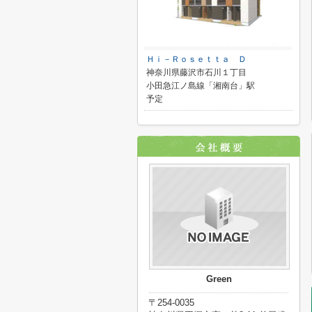
Ｈｉ－Ｒｏｓｅｔｔａ Ｄ
神奈川県藤沢市石川１丁目
小田急江ノ島線「湘南台」駅
予定
Green
〒254-0035