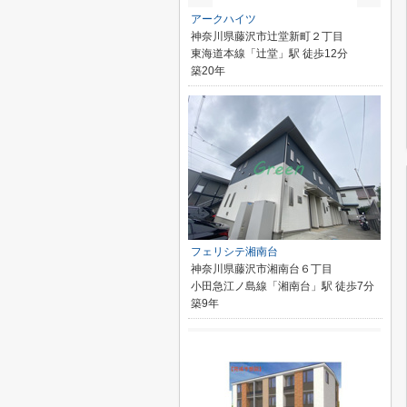
アークハイツ
神奈川県藤沢市辻堂新町２丁目
東海道本線「辻堂」駅 徒歩12分
築20年
フェリシテ湘南台
神奈川県藤沢市湘南台６丁目
小田急江ノ島線「湘南台」駅 徒歩7分
築9年