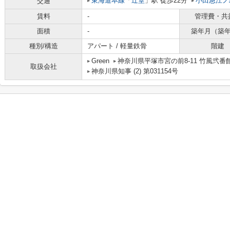
東海道本線
「
辻堂
」駅 徒歩22分
小田急江ノ
交通
賃料
-
管理費・共
面積
-
築年月（築
種別/構造
アパート / 軽量鉄骨
階建
Green
神奈川県平塚市宮の前8-11 竹風弐番館
取扱会社
神奈川県知事 (2) 第031154号