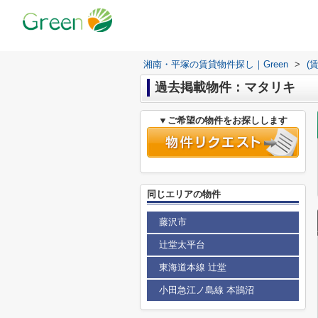
湘南・平塚の賃貸物件探し｜Green
>
(
過去掲載物件：マタリキ
▼ご希望の物件をお探しします
同じエリアの物件
藤沢市
辻堂太平台
東海道本線 辻堂
小田急江ノ島線 本鵠沼