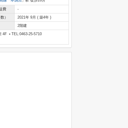
島線
「
本鵠沼
」駅 徒歩26分
益費
-
年数）
2021年 9月 ( 築4年 )
2階建
 4F
TEL:0463-25-5710