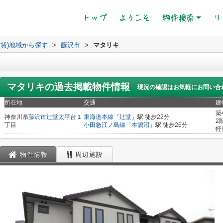
(current)
トップ
ようこそ
物件検索
リ
賃貸)地域から探す
>
藤沢市
>
マタリキ
マタリキ
の過去掲載物件情報
現況の確認はお気軽にお問い合
所在地
交通
建
築
神奈川県
藤沢市
辻堂太平台
１
東海道本線
「
辻堂
」駅 徒歩22分
2
丁目
小田急江ノ島線
「
本鵠沼
」駅 徒歩26分
軽
物件情報
周辺施設