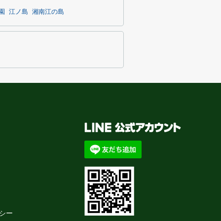
園
江ノ島
湘南江の島
シー