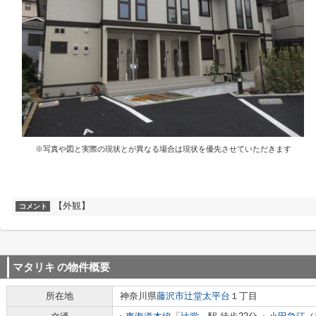
※写真や図と実際の現状とが異なる場合は現状を優先させていただきます
【外観】
コメント
マタリキ
の物件概要
所在地
神奈川県
藤沢市
辻堂太平台
１丁目