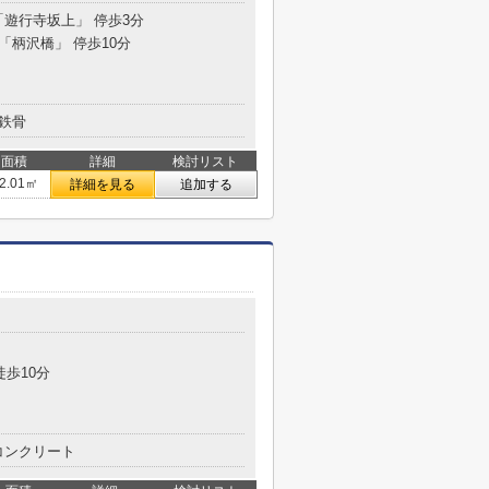
「遊行寺坂上」 停歩3分
 「柄沢橋」 停歩10分
鉄骨
面積
詳細
検討リスト
2.01㎡
詳細を見る
追加する
徒歩10分
コンクリート