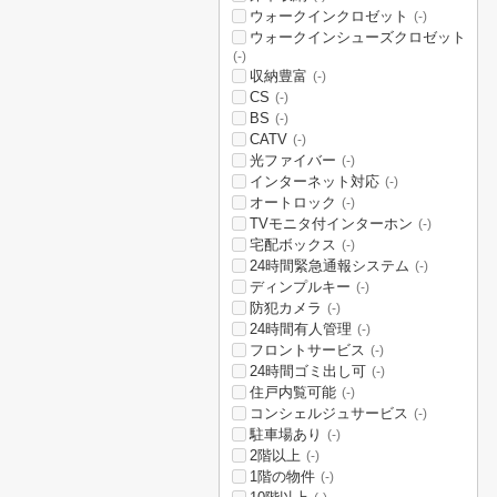
ウォークインクロゼット
(-)
ウォークインシューズクロゼット
(-)
収納豊富
(-)
CS
(-)
BS
(-)
CATV
(-)
光ファイバー
(-)
インターネット対応
(-)
オートロック
(-)
TVモニタ付インターホン
(-)
宅配ボックス
(-)
24時間緊急通報システム
(-)
ディンプルキー
(-)
防犯カメラ
(-)
24時間有人管理
(-)
フロントサービス
(-)
24時間ゴミ出し可
(-)
住戸内覧可能
(-)
コンシェルジュサービス
(-)
駐車場あり
(-)
2階以上
(-)
1階の物件
(-)