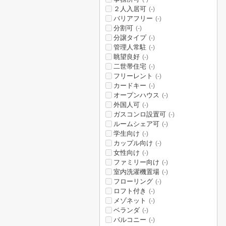
２人入居可
(-)
バリアフリー
(-)
分割可
(-)
分譲タイプ
(-)
管理人常駐
(-)
眺望良好
(-)
二世帯住宅
(-)
フリーレント
(-)
カードキー
(-)
オープンハウス
(-)
外国人可
(-)
ガスコンロ設置可
(-)
ルームシェア可
(-)
学生向け
(-)
カップル向け
(-)
女性向け
(-)
ファミリー向け
(-)
室内洗濯機置場
(-)
フローリング
(-)
ロフト付き
(-)
メゾネット
(-)
ベランダ
(-)
バルコニー
(-)