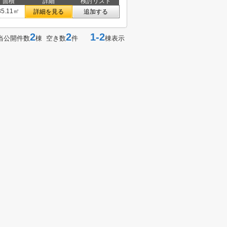
面積
詳細
検討リスト
35.11㎡
詳細を見る
追加する
2
2
1-2
当公開件数
棟 空き数
件
棟表示