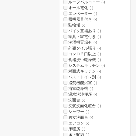
ルーフバルコニー
(-)
オール電化
(-)
エレベーター
(-)
照明器具付き
(-)
駐輪場
(-)
バイク置場あり
(-)
家具・家電付き
(-)
洗濯機置場有
(-)
外観タイル張り
(-)
コンロ２口以上
(-)
食器洗い乾燥機
(-)
システムキッチン
(-)
対面式キッチン
(-)
バス・トイレ別
(-)
追焚機能浴室
(-)
浴室乾燥機
(-)
温水洗浄便座
(-)
洗面台
(-)
洗髪洗面化粧台
(-)
シャワー
(-)
独立洗面台
(-)
エアコン
(-)
床暖房
(-)
床下収納
(-)