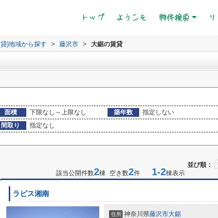
(current)
トップ
ようこそ
物件検索
リ
賃貸)地域から探す
>
藤沢市
>
大鋸の賃貸
面積
下限なし～上限なし
築年数
指定しない
間取り
指定なし
並び順：
2
2
1-2
該当公開件数
棟 空き数
件
棟表示
ラピス湘南
神奈川県
藤沢市
大鋸
住所