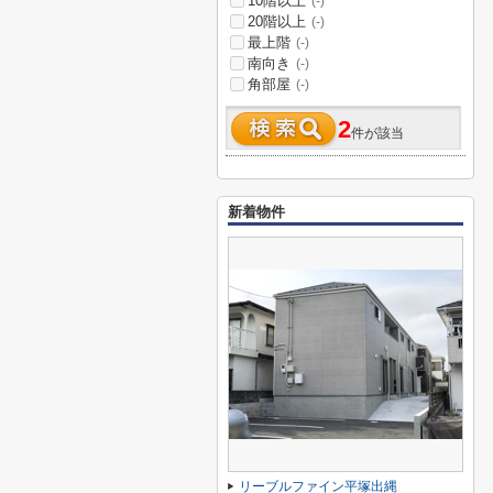
10階以上
(-)
20階以上
(-)
最上階
(-)
南向き
(-)
角部屋
(-)
2
件が該当
新着物件
リーブルファイン平塚出縄