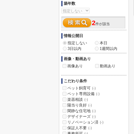
築年数
2
件が該当
情報公開日
指定しない
本日
3日以内
1週間以内
画像・動画あり
画像あり
動画あり
こだわり条件
ペット飼育可
(-)
ペット専用設備
(-)
楽器相談
(-)
陽当り良好
(-)
閑静な住宅地
(-)
デザイナーズ
(-)
リノベーション済
(-)
保証人不要
(-)
事務所可
(-)