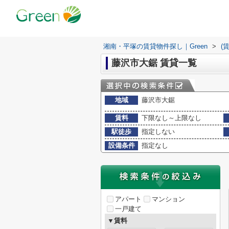
湘南・平塚の賃貸物件探し｜Green
>
(
藤沢市大鋸 賃貸一覧
地域
藤沢市大鋸
賃料
下限なし～上限なし
駅徒歩
指定しない
設備条件
指定なし
アパート
マンション
一戸建て
▼賃料