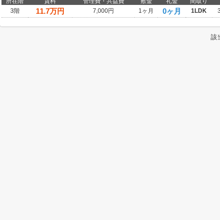
所在階
賃料
管理費・共益費
敷金
礼金
間取り
11.7
万円
0ヶ月
3階
7,000円
1ヶ月
1LDK
該