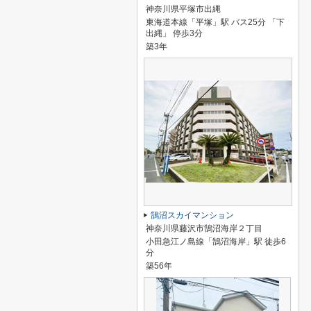
神奈川県平塚市出縄
東海道本線「平塚」駅 バス25分 「下
出縄」 停歩3分
築3年
鵠沼スカイマンション
神奈川県藤沢市鵠沼海岸２丁目
小田急江ノ島線「鵠沼海岸」駅 徒歩6
分
築56年