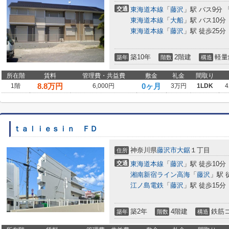
交通
東海道本線
「
藤沢
」駅 バス9分 
東海道本線
「
大船
」駅 バス10分
東海道本線
「
藤沢
」駅 徒歩25分
築10年
2階建
軽量
築年
階数
構造
所在階
賃料
管理費・共益費
敷金
礼金
間取り
8.8
万円
0ヶ月
1階
6,000円
3万円
1LDK
4
ｔａｌｉｅｓｉｎ ＦＤ
神奈川県
藤沢市
大鋸
１丁目
住所
交通
東海道本線
「
藤沢
」駅 徒歩10分
湘南新宿ライン高海
「
藤沢
」駅 
江ノ島電鉄
「
藤沢
」駅 徒歩15分
築2年
4階建
鉄筋
築年
階数
構造