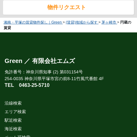
物件リクエスト
湘南・平塚の賃貸物件探し｜Green
>
(賃貸)地域から探す
>
茅ヶ崎市
>
円蔵の
賃貸
Green ／ 有限会社エムズ
免許番号：神奈川県知事 (2) 第031154号
254-0035 神奈川県平塚市宮の前8-11竹風弐番館 4F
TEL
0463-25-5710
沿線検索
エリア検索
駅近検索
海近検索