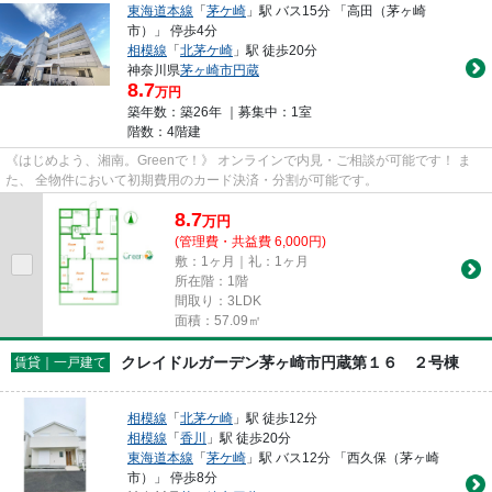
東海道本線
「
茅ケ崎
」駅 バス15分 「高田（茅ヶ崎
市）」 停歩4分
相模線
「
北茅ケ崎
」駅 徒歩20分
神奈川県
茅ヶ崎市
円蔵
8.7
万円
築年数：築26年 ｜募集中：
1室
階数：4階建
《はじめよう、湘南。Greenで！》 オンラインで内見・ご相談が可能です！ ま
た、 全物件において初期費用のカード決済・分割が可能です。
8.7
万
円
(管理費・共益費 6,000円)
敷：1ヶ月｜礼：1ヶ月
所在階：1階
間取り：3LDK
面積：57.09㎡
クレイドルガーデン茅ヶ崎市円蔵第１６ ２号棟
賃貸｜一戸建て
相模線
「
北茅ケ崎
」駅 徒歩12分
相模線
「
香川
」駅 徒歩20分
東海道本線
「
茅ケ崎
」駅 バス12分 「西久保（茅ヶ崎
市）」 停歩8分