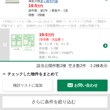
神奈川県
茅ヶ崎市
円蔵
19.5
万円
築年数：築2年 ｜募集中：
1室
階数：2階建
《大切なペットと一緒に♪―はじめよう、湘南―》 オンラインで内見・ご相談が
可能です！ また、 全物件において初期費用のカード決済・分割が可能です。
19.5
万
円
(管理費・共益費 -)
敷：1ヶ月｜礼：0ヶ月
所在階：1-2階
間取り：3LDK＋1S(納戸)
面積：95.50㎡
該当公開件数
2
棟 空き数
2
件
1-2
棟表示
チェックした物件をまとめて
検討リストに追加
お問い合わせ
さらに条件を絞り込む