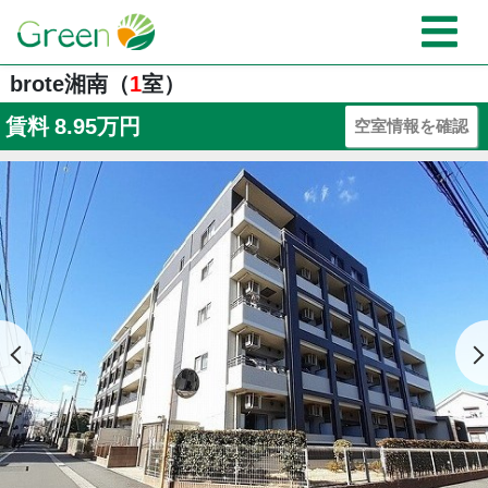
brote湘南（
1
室）
賃料
8.95万円
空室情報を確認