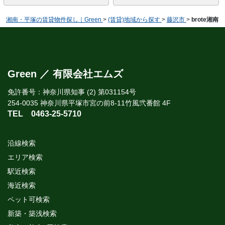
湘南・平塚の賃貸物件探し｜Green
>
(賃貸)地域から探す
>
藤沢市
>
brote湘南
Green ／ 有限会社エムズ
免許番号：神奈川県知事 (2) 第031154号
254-0035 神奈川県平塚市宮の前8-11竹風弐番館 4F
TEL
0463-25-5710
沿線検索
エリア検索
駅近検索
海近検索
ペット可検索
新築・築浅検索