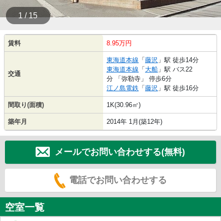
1 / 15
賃料
8.95万円
東海道本線
「
藤沢
」駅 徒歩14分
東海道本線
「
大船
」駅 バス22
交通
分 「弥勒寺」 停歩6分
江ノ島電鉄
「
藤沢
」駅 徒歩16分
間取り(面積)
1K(30.96㎡)
築年月
2014年 1月(築12年)
メールでお問い合わせする(無料)
電話でお問い合わせする
空室一覧