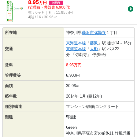
8.95
万
円
NEW
(管理費・共益費 6,900円)
敷：0ヶ月｜礼：11.95万円
4階 / 1K / 30.96㎡
所在地
神奈川県
藤沢市
弥勒寺
１丁目
東海道本線
「
藤沢
」駅 徒歩14～16分
交通
東海道本線
「
大船
」駅 バス22
分 「弥勒寺」 停歩6分
賃料
8.95万円
管理費等
6,900円
面積
30.96㎡
築年数
2014年 1月 (築12年)
種別/構造
マンション/鉄筋コンクリート
階建
5階建
Green
神奈川県平塚市宮の前8-11 竹風弐番